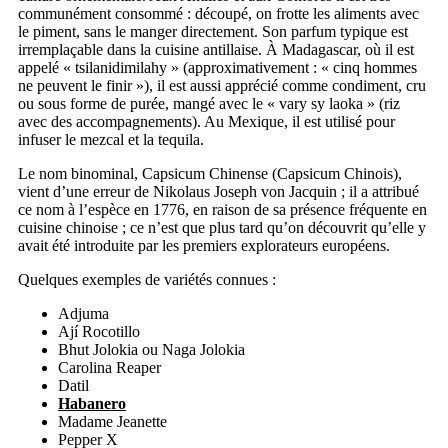
communément consommé : découpé, on frotte les aliments avec
le piment, sans le manger directement. Son parfum typique est
irremplaçable dans la cuisine antillaise. À Madagascar, où il est
appelé « tsilanidimilahy » (approximativement : « cinq hommes
ne peuvent le finir »), il est aussi apprécié comme condiment, cru
ou sous forme de purée, mangé avec le « vary sy laoka » (riz
avec des accompagnements). Au Mexique, il est utilisé pour
infuser le mezcal et la tequila.
Le nom binominal, Capsicum Chinense (Capsicum Chinois),
vient d’une erreur de Nikolaus Joseph von Jacquin ; il a attribué
ce nom à l’espèce en 1776, en raison de sa présence fréquente en
cuisine chinoise ; ce n’est que plus tard qu’on découvrit qu’elle y
avait été introduite par les premiers explorateurs européens.
Quelques exemples de variétés connues :
Adjuma
Ají Rocotillo
Bhut Jolokia ou Naga Jolokia
Carolina Reaper
Datil
Habanero
Madame Jeanette
Pepper X