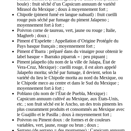
boule) : fruit séché d’un Capsicum annuum de variété
Mirasol du Mexique ; doux à moyennement fort ;
Chipotle (piment fumé en langue nahuatl) : fruit cueilli
rouge puis séché par fumage du piment Jalapeno ;
moyennement fort à fort ;
Poivron corne de taureau, vert, jaune ou rouge ; Italie,
Maghreb ; doux ;
Piment d’Espelette : Appellation d’Origine Protégée du
Pays basque français ; moyennement fort ;
Piment d’Ibarra : préparé dans du vinaigre pour obtenir le
label basque « Ibarrako piparrak » : peu piquant ;
Piment jalapeño (du nom de la ville de Jalapa, État de
Vera-Cruz, Mexique) : cueilli rouge, il est alors appelé
Jalapeño morita; séché par fumage, il devient, selon la
variété du lieu le Chipotle morita au nord du Mexique, ou
le Chipotle meco au centre et dans le Sud du Mexique ;
moyennement fort à fort ;
Poblano (du nom de l’État de Puebla, Mexique) :
Capsicum annuum cultivé au Mexique, aux États-Unis,
etc. ; son fruit séché est le Ancho, un des trois piments les
plus couramment produits et consommés au Mexique avec
le Guajillo et le Pasilla ; doux à moyennement fort ;
Poivron ou Piment doux : de formes et de couleurs
variables, vert, jaune, rouge ou brun ; doux ;
Serrano (de serrano = des montagnes) : Capsicum annuum