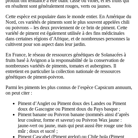
produit ont tendance à être blanc cassé ou violet, et les fruits qui
en résultent sont généralement rouges, verts ou jaunes.
Cette espèce est populaire dans le monde entier. En Amérique du
Nord, ces variétés de piments sont le plus souvent appelées chili
ou poivrons – les deux proviennent de ce brin de piment. Cette
variété de piment est également utilisée à des fins médicinales
dans certaines régions d’Afrique, et de nombreuses personnes la
cultivent pour son aspect dans leur jardin.
En France, le réseau de ressources génétiques de Solanacées à
fruits basé à Avignon a la responsabilité de la conservation de
nombreuses variétés de piments, tomates et aubergines. Il
entretient en particulier la collection nationale de ressources
génétiques de piment-poivron.
Parmi les piments les plus connus de l’espèce Capsicum annuum,
on peut citer :
Piment d’Anglet ou Piment doux des Landes ou Piment
doux de Gascogne ou Piment doux du Pays basque ;
Piment banane ou Poivron banane (nommés ainsi d’après
leur couleur, forme et saveur) ou Poivron Wax jaune :
jaune-vert ou jaune, mais qui peut aussi être rouge une fois
mûr ; doux et sucré ;
Piment Cascabel (Piment grelot) ou Chile bola (Piment