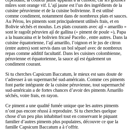
mûres sont orange vif. L’ají jaune est l’un des ingrédients de la
cuisine péruvienne et de la cuisine bolivienne. Il est utilisé
comme condiment, notamment dans de nombreux plats et sauces.
Au Pérou, les piments sont principalement utilisés frais, et en
Bolivie séchés et moulus. Les plats courants avec ají « amarillo »
sont le ragoût péruvien ají de gallina (« piment de poule »), Papa
a la huancaina et le bolivien fricasé Paceño , entre autres. Dans la
cuisine équatorienne, l’ají amarillo, l’oignon et le jus de citron
(entre autres) sont servis dans un bol séparé avec de nombreux
repas comme additif facultatif. Dans les cuisines colombienne,
péruvienne et équatorienne, la sauce ají est également un
condiment courant.
Si tu cherches Capsicum Baccatum, le mieux est sans doute de
t’adresser à un supermarché sud-américain. Comme ces piments
font partie intégrante de la cuisine péruvienne, tout supermarché
sud-américain a de fortes chances d’avoir des piments Amarillo
séchés, voire frais, en rayon.
Ce piment a une qualité fumée unique que les autres piments
n’ont pas encore réussi à reproduire. Si tu cherches quelque
chose d’un peu plus inhabituel tout en conservant le piquant
familier d’autres piments plus populaires, découvre ce que la
famille Capsicum Baccatum a à t’offrir.