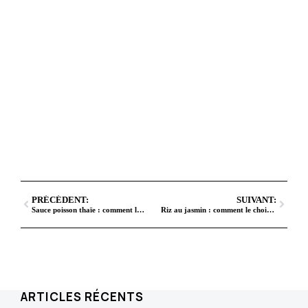
PRÉCÉDENT:
SUIVANT:
Sauce poisson thaïe : comment la choisir, l’utiliser et la remplacer
Riz au jasmin : comment le choisir, le cuire et l’utiliser dans la cuisine thaï
ARTICLES RÉCENTS