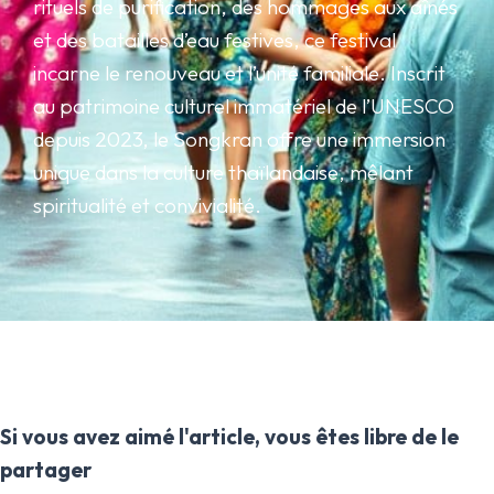
rituels de purification, des hommages aux aînés
et des batailles d’eau festives, ce festival
incarne le renouveau et l’unité familiale. Inscrit
au patrimoine culturel immatériel de l’UNESCO
depuis 2023, le Songkran offre une immersion
unique dans la culture thaïlandaise, mêlant
spiritualité et convivialité.
Si vous avez aimé l'article, vous êtes libre de le
partager