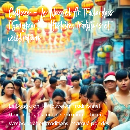
Culture – Le Nouvel An Thaïlandais
(Songkran) – Histoire, traditions et
célébrations
Le Songkran, le Nouvel An traditionnel
thaïlandais, est une célébration riche en
symboles et en traditions. Marqué par des