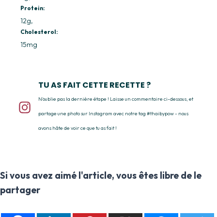
Protein:
12g
Cholesterol:
15mg
TU AS FAIT CETTE RECETTE ?
N'oublie pas la dernière étape ! Laisse un commentaire ci-dessous, et
partage une photo sur Instagram avec notre tag #thaibypow - nous
avons hâte de voir ce que tu as fait !
Si vous avez aimé l'article, vous êtes libre de le
partager