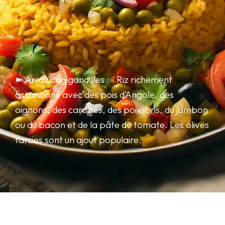
➽ Arroz con gandules ✅ Riz richement
assaisonné avec des pois d’Angole, des
oignons, des carottes, des poivrons, du jambon
ou du bacon et de la pâte de tomate. Les olives
farcies sont un ajout populaire.