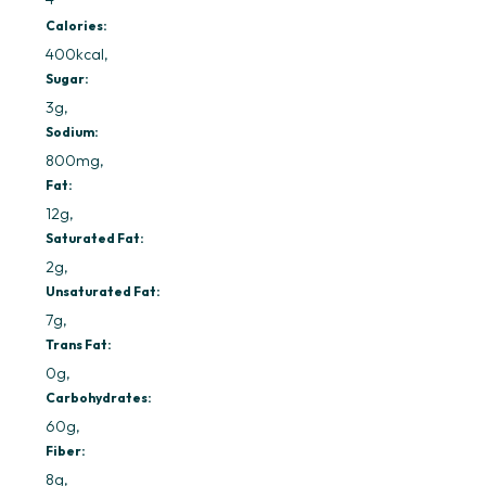
Calories:
400kcal
Sugar:
3g
Sodium:
800mg
Fat:
12g
Saturated Fat:
2g
Unsaturated Fat:
7g
Trans Fat:
0g
Carbohydrates:
60g
Fiber:
8g