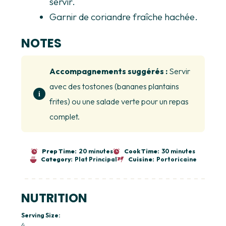
servir.
Garnir de coriandre fraîche hachée.
NOTES
Accompagnements suggérés :
Servir
avec des tostones (bananes plantains
frites) ou une salade verte pour un repas
complet.
Prep Time:
20 minutes
Cook Time:
30 minutes
Category:
Plat Principal
Cuisine:
Portoricaine
NUTRITION
Serving Size:
4