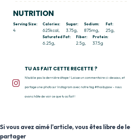
NUTRITION
Serving Size:
Calories:
Sugar:
Sodium:
Fat:
4
625kcal
3.75g
875mg
25g
Saturated Fat:
Fiber:
Protein:
6.25g
2.5g
37.5g
TU AS FAIT CETTE RECETTE ?
N'oublie pas la dernière étape ! Laisse un commentaire ci-dessous, et
partage une photo sur Instagram avec notre tag #thaibypow - nous
avons hâte de voir ce que tu as fait !
Si vous avez aimé l'article, vous êtes libre de le
partager