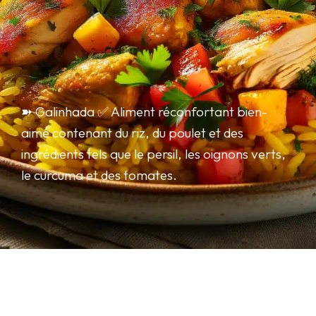
➽ Galinhada ✅ Aliment réconfortant bien-
aimé contenant du riz, du poulet et des
ingrédients tels que le persil, les oignons verts,
le curcuma et des tomates.