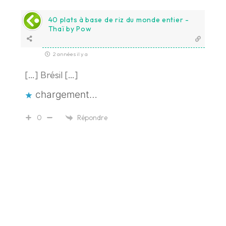
40 plats à base de riz du monde entier -
Thaï by Pow
2 années il y a
[…] Brésil […]
chargement…
Répondre
0