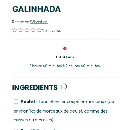
GALINHADA
Recipe by
Sébastien
1
2
3
4
5
No reviews
Star
Stars
Stars
Stars
Stars
Total Time
1 heure 40 minutes à 2 heures 40 minutes
INGREDIENTS
Poulet :
1 poulet entier coupé en morceaux (ou
environ 1kg de morceaux de poulet, comme des
cuisses ou des ailes)