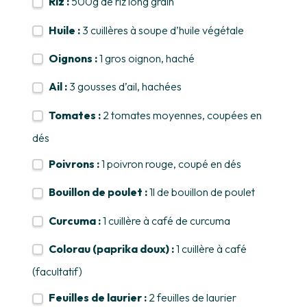
Riz :
500g de riz long grain
Huile :
3 cuillères à soupe d’huile végétale
Oignons :
1 gros oignon, haché
Ail :
3 gousses d’ail, hachées
Tomates :
2 tomates moyennes, coupées en
dés
Poivrons :
1 poivron rouge, coupé en dés
Bouillon de poulet :
1l de bouillon de poulet
Curcuma :
1 cuillère à café de curcuma
Colorau (paprika doux) :
1 cuillère à café
(facultatif)
Feuilles de laurier :
2 feuilles de laurier