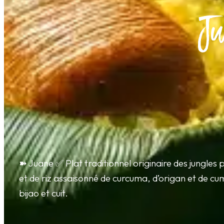
Ju
➽ Juane ✅ Plat traditionnel originaire des jungles
et de riz assaisonné de curcuma, d’origan et de cu
bijao et cuit.