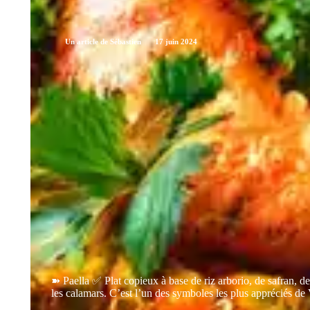
Un article de Sébastien
17 juin 2024
➽ Paella ✅ Plat copieux à base de riz arborio, de safran, d
les calamars. C’est l’un des symboles les plus appréciés de