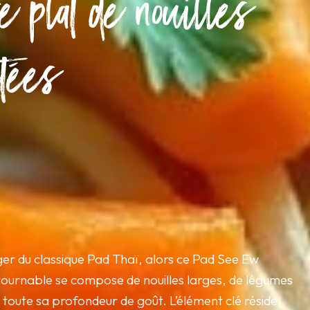
e plat de nouilles
tées
nger du classique Pad Thaï, alors ce Pad See Ew
ontournable se compose de nouilles larges, de légumes
toute sa profondeur de goût. L’élément clé réside