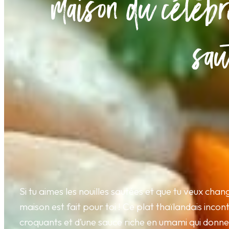
maison du célèbr
sau
Si tu aimes les nouilles sautées et que tu veux cha
maison est fait pour toi ! Ce plat thaïlandais inc
croquants et d’une sauce riche en umami qui donne 