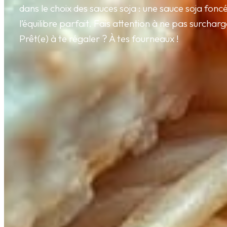
dans le choix des sauces soja : une sauce soja fonc
l’équilibre parfait. Fais attention à ne pas surcharg
Prêt(e) à te régaler ? À tes fourneaux !