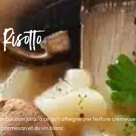
Risotto
n bouillon jusqu’à ce qu’il atteigne une texture crémeuse.
u parmesan et du vin blanc.