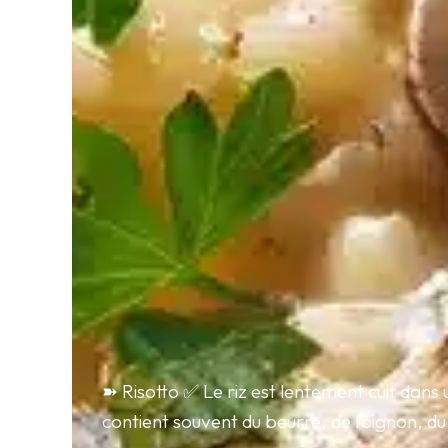
➽ Risotto ✅ Le riz est lentement cuit dans u
contient souvent du beurre, de l’oignon, d