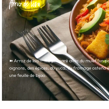
Arroz de lisa
➽ Arroz de lisa ✅ Riz préparé avec du mulet (un po
oignons, des épices, du yuca, du fromage osteño e
une feuille de bijao.