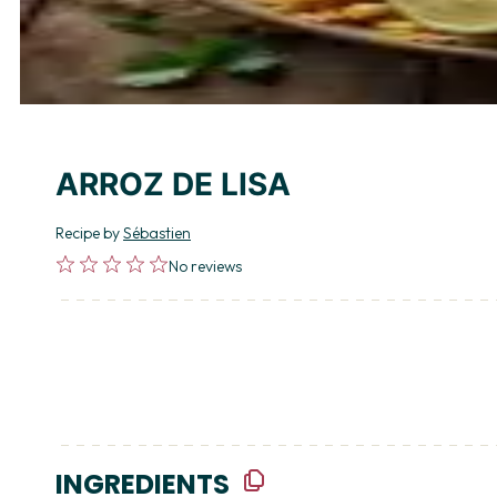
ARROZ DE LISA
Recipe by
Sébastien
1
2
3
4
5
No reviews
Star
Stars
Stars
Stars
Stars
INGREDIENTS