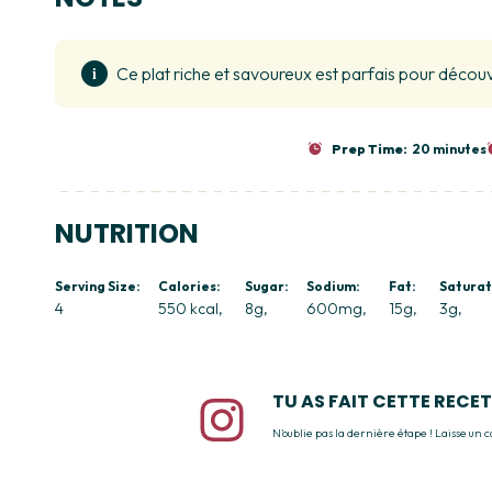
Ce plat riche et savoureux est parfais pour découv
Prep Time:
20 minutes
NUTRITION
Serving Size:
Calories:
Sugar:
Sodium:
Fat:
Saturat
4
550 kcal
8g
600mg
15g
3g
TU AS FAIT CETTE RECET
N'oublie pas la dernière étape ! Laisse un 