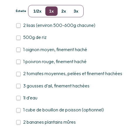
1/2x
1x
2x
3x
Échelle
2
lisas (environ 500-600g chacune)
500g
de riz
1
oignon moyen, finement haché
1
poivron rouge, finement haché
2
tomates moyennes, pelées et finement hachées
3
gousses d’ail, finement hachées
1
l d’eau
1
cube de bouillon de poisson (optionnel)
2
bananes plantains mûres