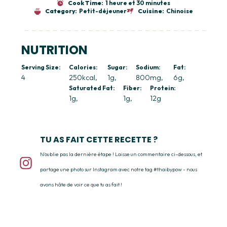
Cook Time:
1 heure et 30 minutes
Category:
Petit-déjeuner
Cuisine:
Chinoise
NUTRITION
Serving Size:
Calories:
Sugar:
Sodium:
Fat:
4
250kcal
1g
800mg
6g
Saturated Fat:
Fiber:
Protein:
1g
1g
12g
TU AS FAIT CETTE RECETTE ?
N'oublie pas la dernière étape ! Laisse un commentaire ci-dessous, et
partage une photo sur Instagram avec notre tag #thaibypow - nous
avons hâte de voir ce que tu as fait !