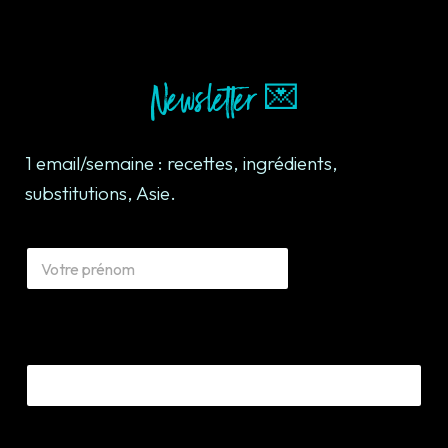
Newsletter 💌
1 email/semaine : recettes, ingrédients,
substitutions, Asie.
N
a
m
e
*
Email Name