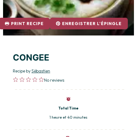
PRINT RECIPE
ENREGISTRER L'ÉPINGLE
CONGEE
Recipe by
Sébastien
1
2
3
4
5
No reviews
Star
Stars
Stars
Stars
Stars
Total Time
1 heure et 40 minutes