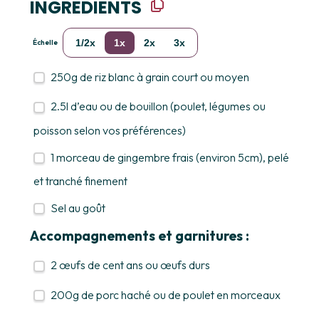
INGREDIENTS
1/2x
1x
2x
3x
Échelle
250g
de riz blanc à grain court ou moyen
2.5
l d’eau ou de bouillon (poulet, légumes ou
poisson selon vos préférences)
1
morceau de gingembre frais (environ 5cm), pelé
et tranché finement
Sel au goût
Accompagnements et garnitures :
2
œufs de cent ans ou œufs durs
200g
de porc haché ou de poulet en morceaux