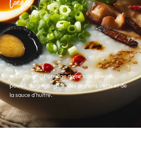
Congee
➽ Congee ✅ Porridge de riz salé avec du
poulet, du gingembre, des oignons verts et de
la sauce d’huître.