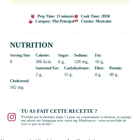
Prep Time:
15 minutes
Cook Time:
2H30
Category:
Plat Principal
Cuisine:
Mexicaine
NUTRITION
Serving Size:
Calories:
Sugar:
Sodium:
Fat:
8
306 kcal
6 g
128 mg
10 g
Saturated Fat:
Carbohydrates:
Fiber:
Protein:
2 g
11 g
4 g
40 g
Cholesterol:
102 mg
TU AS FAIT CETTE RECETTE ?
N'oublie pas la dernière étape ! Laisse un commentaire ci-dessous, et partage
une photo sur Instagram avec notre tag #thaibypow - nous avons hâte de
voir ce que tu as fait !