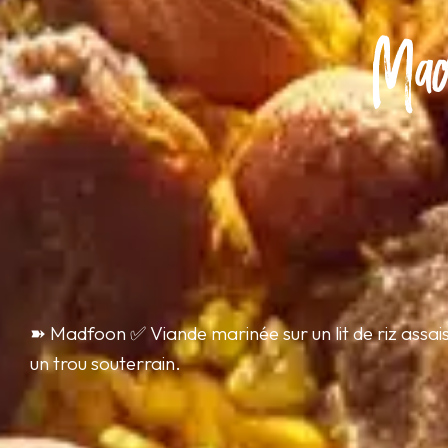
Mad
➽ Madfoon ✅ Viande marinée sur un lit de riz assai
un trou souterrain.