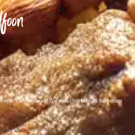
foon
sonné. La viande est cuite au charbon de bois dans