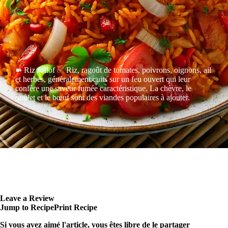
➽ Riz Jollof ✅ Riz, ragoût de tomates, poivrons, oignons, ail
et herbes, généralement cuits sur un feu ouvert qui leur
confère une saveur fumée caractéristique. La chèvre, le
poulet et le bœuf sont des viandes populaires à ajouter.
Leave a Review
Jump to Recipe
Print Recipe
Si vous avez aimé l'article, vous êtes libre de le partager