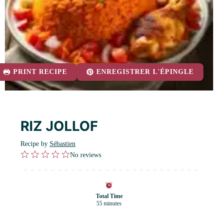
PRINT RECIPE
ENREGISTRER L'ÉPINGLE
RIZ JOLLOF
Recipe by
Sébastien
1
2
3
4
5
No reviews
Star
Stars
Stars
Stars
Stars
Total Time
55 minutes