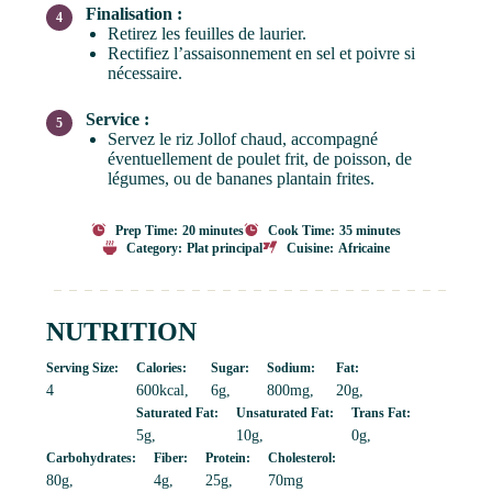
Finalisation :
Retirez les feuilles de laurier.
Rectifiez l’assaisonnement en sel et poivre si
nécessaire.
Service :
Servez le riz Jollof chaud, accompagné
éventuellement de poulet frit, de poisson, de
légumes, ou de bananes plantain frites.
Prep Time:
20 minutes
Cook Time:
35 minutes
Category:
Plat principal
Cuisine:
Africaine
NUTRITION
Serving Size:
Calories:
Sugar:
Sodium:
Fat:
4
600kcal
6g
800mg
20g
Saturated Fat:
Unsaturated Fat:
Trans Fat:
5g
10g
0g
Carbohydrates:
Fiber:
Protein:
Cholesterol:
80g
4g
25g
70mg