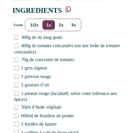
INGREDIENTS
1/2x
1x
2x
3x
Échelle
300g
de riz long grain
400g
de tomates concassées (ou une boîte de tomates
concassées)
70g
de concentré de tomates
1
gros oignon
1
poivron rouge
2
gousses d’ail
1
piment rouge (facultatif, selon votre tolérance aux
épices)
50
ml d’huile végétale
600
ml de bouillon de poulet
2
feuilles de laurier
1
cuillère à café de thym séché