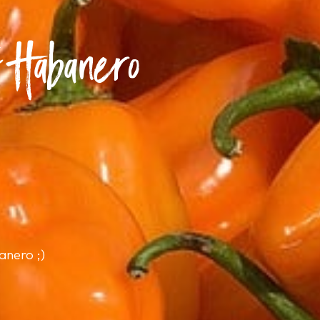
 Habanero
anero ;)