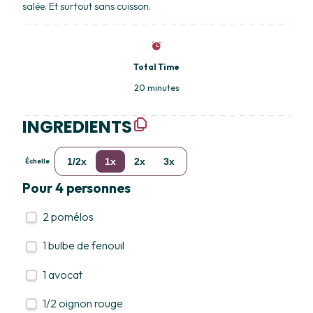
salée. Et surtout sans cuisson.
Total Time
20 minutes
INGREDIENTS
1/2x
1x
2x
3x
Échelle
Pour 4 personnes
2
pomélos
1
bulbe de fenouil
1
avocat
1/2
oignon rouge