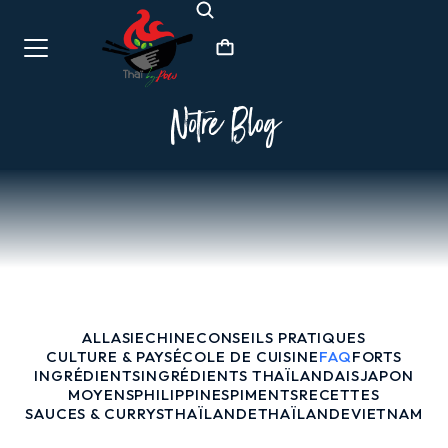
Notre Blog
ALL
ASIE
CHINE
CONSEILS PRATIQUES
CULTURE & PAYS
ÉCOLE DE CUISINE
FAQ
FORTS
INGRÉDIENTS
INGRÉDIENTS THAÏLANDAIS
JAPON
MOYENS
PHILIPPINES
PIMENTS
RECETTES
SAUCES & CURRYS
THAÏLANDE
THAÏLANDE
VIETNAM