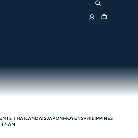
ENTS THAÏLANDAIS
JAPON
MOYENS
PHILIPPINES
ETNAM