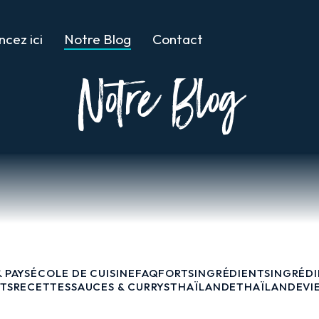
cez ici
Notre Blog
Contact
Notre Blog
 PAYS
ÉCOLE DE CUISINE
FAQ
FORTS
INGRÉDIENTS
INGRÉDI
TS
RECETTES
SAUCES & CURRYS
THAÏLANDE
THAÏLANDE
VI