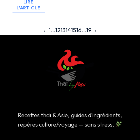
LIRE
L'ARTICLE
←
1
…
12
13
14
15
16
…
19
→
Recettes thaï & Asie, guides d’ingrédients,
repères culture/voyage — sans stress.