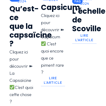
2024
FAQ
2024
Capsicum
Qu’est-
L’échelle
ce
Cliquez ici
de
pour
que la
Scoville
découvrir ➽
capsaïcine
LIRE
Capsicum
L'ARTICLE
?
C’est
quoi encore
Cliquez ici
que ce
pour
piment rare
découvrir ➽
?
La
LIRE
Capsaïcine
L'ARTICLE
C’est quoi
cette chose
?