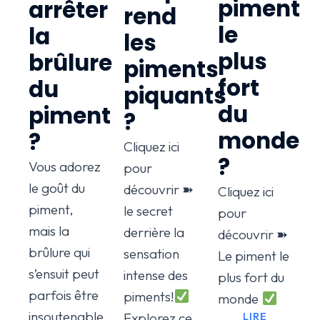
piment
arrêter
rend
le
la
les
plus
brûlure
piments
fort
du
piquants
du
piment
?
monde
?
Cliquez ici
?
Vous adorez
pour
le goût du
découvrir ➽
Cliquez ici
piment,
le secret
pour
mais la
derrière la
découvrir ➽
brûlure qui
sensation
Le piment le
s’ensuit peut
intense des
plus fort du
parfois être
piments!
monde
insoutenable.
LIRE
Explorez ce