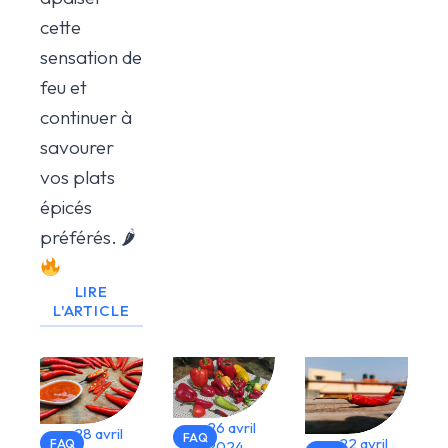
cette
sensation de
feu et
continuer à
savourer
vos plats
épicés
préférés. 🌶
LIRE
L'ARTICLE
26 avril
28 avril
FAQ
22 avril
FAQ
2024