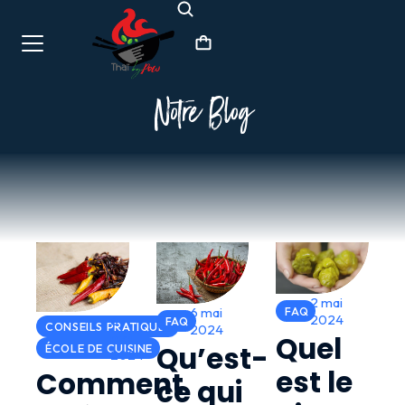
Notre Blog
2 mai
FAQ
6 mai
2024
6
FAQ
CONSEILS PRATIQUES
2024
Quel
mai
Qu’est-
ÉCOLE DE CUISINE
2024
est le
Comment
ce qui