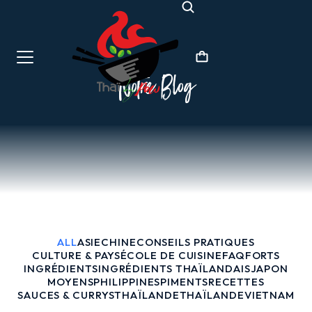
Notre Blog
ALL
ASIE
CHINE
CONSEILS PRATIQUES
CULTURE & PAYS
ÉCOLE DE CUISINE
FAQ
FORTS
INGRÉDIENTS
INGRÉDIENTS THAÏLANDAIS
JAPON
MOYENS
PHILIPPINES
PIMENTS
RECETTES
SAUCES & CURRYS
THAÏLANDE
THAÏLANDE
VIETNAM