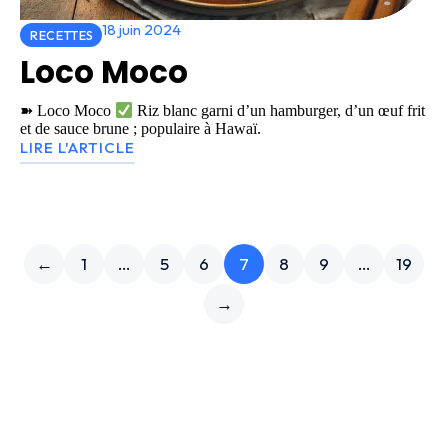
18 juin 2024
RECETTES
Loco Moco
➽ Loco Moco
Riz blanc garni d’un hamburger, d’un œuf frit
et de sauce brune ; populaire à Hawaï.
LIRE L'ARTICLE
←
1
…
5
6
7
8
9
…
19
→